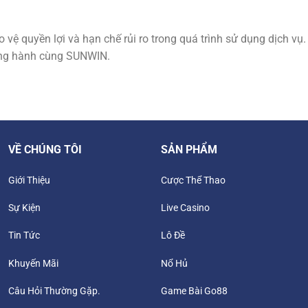
vệ quyền lợi và hạn chế rủi ro trong quá trình sử dụng dịch vụ
đồng hành cùng SUNWIN.
VỀ CHÚNG TÔI
SẢN PHẨM
Giới Thiệu
Cược Thể Thao
Sự Kiện
Live Casino
Tin Tức
Lô Đề
Khuyến Mãi
Nổ Hủ
Câu Hỏi Thường Gặp.
Game Bài Go88