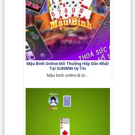
Mậu Binh Online Đổi Thưởng Hấp Dẫn Nhất
Tại SUNWIN Uy Tín
Mậu binh online là lự...