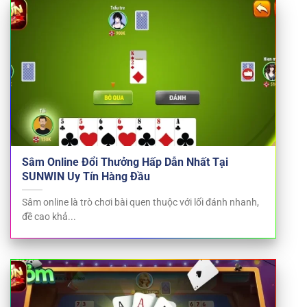
Sâm Online Đổi Thưởng Hấp Dẫn Nhất Tại
SUNWIN Uy Tín Hàng Đầu
Sâm online là trò chơi bài quen thuộc với lối đánh nhanh,
đề cao khả...