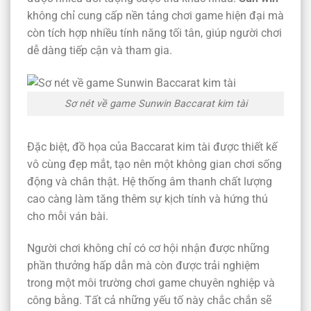
không chỉ cung cấp nền tảng chơi game hiện đại mà
còn tích hợp nhiều tính năng tối tân, giúp người chơi
dễ dàng tiếp cận và tham gia.
Sơ nét về game Sunwin Baccarat kim tài
Đặc biệt, đồ họa của Baccarat kim tài được thiết kế
vô cùng đẹp mắt, tạo nên một không gian chơi sống
động và chân thật. Hệ thống âm thanh chất lượng
cao càng làm tăng thêm sự kịch tính và hứng thú
cho mỗi ván bài.
Người chơi không chỉ có cơ hội nhận được những
phần thưởng hấp dẫn mà còn được trải nghiệm
trong một môi trường chơi game chuyên nghiệp và
công bằng. Tất cả những yếu tố này chắc chắn sẽ