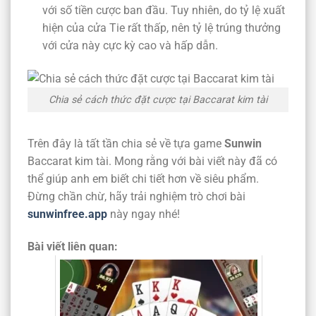
với số tiền cược ban đầu. Tuy nhiên, do tỷ lệ xuất
hiện của cửa Tie rất thấp, nên tỷ lệ trúng thưởng
với cửa này cực kỳ cao và hấp dẫn.
Chia sẻ cách thức đặt cược tại Baccarat kim tài
Trên đây là tất tần chia sẻ về tựa
game
Sunwin
Baccarat kim tài. Mong rằng với bài viết này đã có
thể giúp anh em biết chi tiết hơn về siêu phẩm.
Đừng chần chừ, hãy trải nghiệm trò chơi bài
sunwinfree.app
này ngay nhé!
Bài viết liên quan: