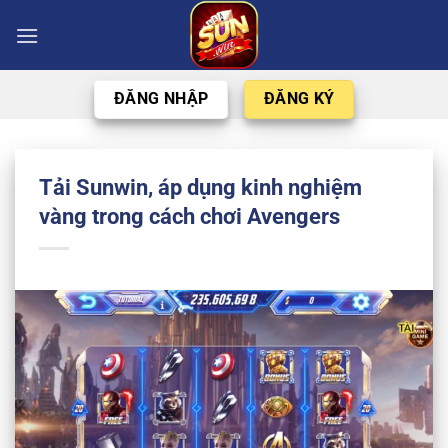
Chuyển
đến
nội
dung
ĐĂNG NHẬP
ĐĂNG KÝ
Tải Sunwin, áp dụng kinh nghiệm
vàng trong cách chơi Avengers