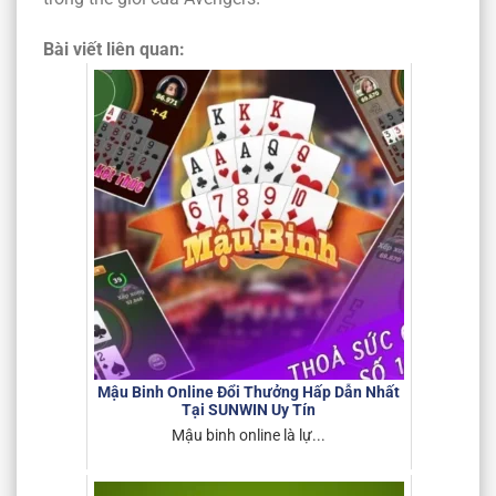
Bài viết liên quan:
Mậu Binh Online Đổi Thưởng Hấp Dẫn Nhất
Tại SUNWIN Uy Tín
Mậu binh online là lự...