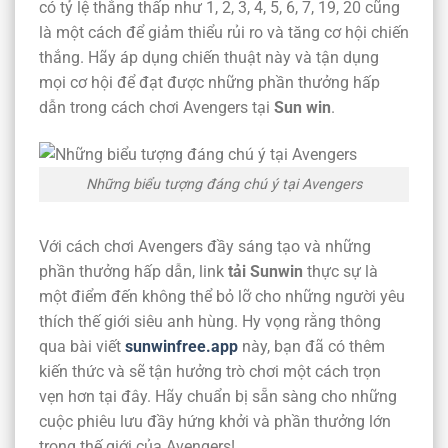
có tỷ lệ thắng thấp như 1, 2, 3, 4, 5, 6, 7, 19, 20 cũng
là một cách để giảm thiểu rủi ro và tăng cơ hội chiến
thắng. Hãy áp dụng chiến thuật này và tận dụng
mọi cơ hội để đạt được những phần thưởng hấp
dẫn trong cách chơi Avengers tại
Sun win
.
Những biểu tượng đáng chú ý tại Avengers
Với cách chơi Avengers đầy sáng tạo và những
phần thưởng hấp dẫn, link
tải Sunwin
thực sự là
một điểm đến không thể bỏ lỡ cho những người yêu
thích thế giới siêu anh hùng. Hy vọng rằng thông
qua bài viết
sunwinfree.app
này, bạn đã có thêm
kiến thức và sẽ tận hưởng trò chơi một cách trọn
vẹn hơn tại đây. Hãy chuẩn bị sẵn sàng cho những
cuộc phiêu lưu đầy hứng khởi và phần thưởng lớn
trong thế giới của Avengers!