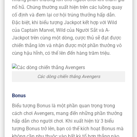
nổ hũ. Chúng thường xuất hiện trên các luồng quay
cố định và đem lại cơ hội trúng thưởng hấp dẫn.
Đặc biệt, khi biểu tượng Jackpot kết hợp với Wild
của Captain Marvel, Wild của Người Sắt và A-
Jackpot trên cùng một dòng, cược thủ sẽ đạt được
chiến thắng lớn và nhận được một phần thưởng vô
cùng hậu hĩnh, có thể lên đến hàng trăm triệu.
Các dòng chiến thắng Avengers
Bonus
Biểu tượng Bonus là một phần quan trọng trong
cách chơi Avengers, mang đến những phần thưởng
hấp dẫn cho người chơi. Khi xuất hiện từ 3 biểu
tượng Bonus trở lên, bạn có thể kích hoạt Bonus mà
không cần phụ thuộc vào bất kỳ tổ hợp thắng nào.