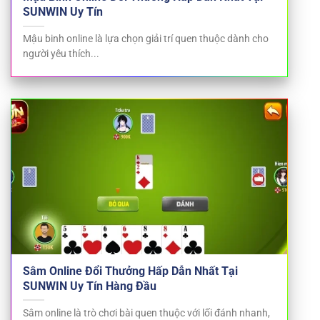
SUNWIN Uy Tín
Mậu binh online là lựa chọn giải trí quen thuộc dành cho
người yêu thích...
Sâm Online Đổi Thưởng Hấp Dẫn Nhất Tại
SUNWIN Uy Tín Hàng Đầu
Sâm online là trò chơi bài quen thuộc với lối đánh nhanh,