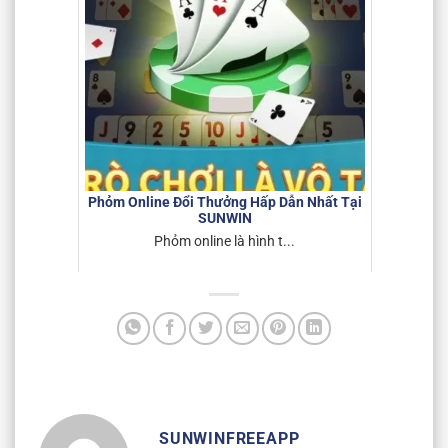
Phỏm Online Đổi Thưởng Hấp Dẫn Nhất Tại
SUNWIN
Phỏm online là hình t...
SUNWINFREEAPP