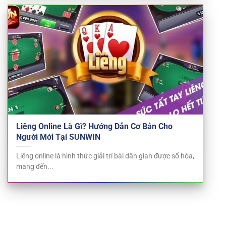
Liêng Online Là Gì? Hướng Dẫn Cơ Bản Cho
Người Mới Tại SUNWIN
Liêng online là hình thức giải trí bài dân gian được số hóa,
mang đến...