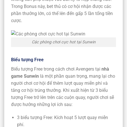
Trong Bonus này, bet thủ có cơ hội nhận được các
phần thưởng lớn, có thể lên đến gấp 5 lần tổng tiền
cược.
Các phòng chơi cực hot tại Sunwin
Biểu tượng Free
Biểu tượng Free trong cách chơi Avengers tại
nhà
game Sunwin
là một phần quan trọng, mang lại cho
người chơi cơ hội để thêm lượt quay miễn phí và
tăng cơ hội trúng thưởng. Khi xuất hiện từ 3 biểu
tượng Free trở lên trên các cuộn quay, người chơi sẽ
được hưởng những lợi ích sau:
3 biểu tượng Free: Kích hoạt 5 lượt quay miễn
phí.