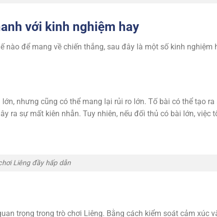
nhanh với kinh nghiệm hay
thế nào để mang về chiến thắng, sau đây là một số kinh nghiệm 
 lớn, nhưng cũng có thể mang lại rủi ro lớn. Tố bài có thể tạo ra
y ra sự mất kiên nhẫn. Tuy nhiên, nếu đối thủ có bài lớn, việc t
chơi Liêng đầy hấp dẫn
quan trọng trong trò chơi Liêng. Bằng cách kiểm soát cảm xúc v