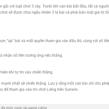
gũi với luật chơi 3 cây. Trước khi ván bài bắt đầu, tất cả người
chơi sẽ được chia ngẫu nhiên 3 lá bài và phải bảo mật giá trị t
chọn “úp” bài và mất quyền tham gia ván đấu đó, cùng với số ti
và nhận số tiền tương ứng nếu thắng.
 hiện khi tự tin vào chiến thắng.
ài mạnh nhất sẽ chiến thắng. Lưu ý rằng mỗi ván bài chỉ cho ph
vị để tham gia vào trò chơi Liêng trên Sunwin.
i đa mức cược tại game Liêng