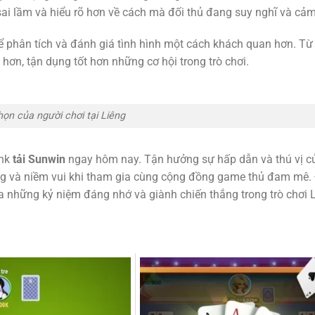
ai lầm và hiểu rõ hơn về cách mà đối thủ đang suy nghĩ và cảm
hể phân tích và đánh giá tình hình một cách khách quan hơn. Từ
hơn, tận dụng tốt hơn những cơ hội trong trò chơi.
họn của người chơi tại Liêng
ink
tải Sunwin
ngay hôm nay. Tận hưởng sự hấp dẫn và thú vị củ
ăng và niềm vui khi tham gia cùng cộng đồng game thủ đam mê
a những kỷ niệm đáng nhớ và giành chiến thắng trong trò chơi 