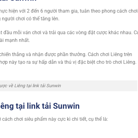
thực hiện với 2 đến 6 người tham gia, tuân theo phong cách chơi
g người chơi có thể tăng lên.
ắt đầu mỗi ván chơi và trải qua các vòng đặt cược khác nhau. C
bài mạnh nhất.
 chiến thắng và nhận được phần thưởng. Cách chơi Liêng trên
 hợp này tạo ra sự hấp dẫn và thú vị đặc biệt cho trò chơi Liêng.
ược về Liêng tại link tải Sunwin
ng tại link tải Sunwin
cách chơi siêu phẩm này cực kì chi tiết, cụ thể là: