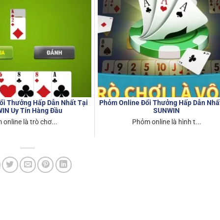
ổi Thưởng Hấp Dẫn Nhất Tại
Phỏm Online Đổi Thưởng Hấp Dẫn Nhất
IN Uy Tín Hàng Đầu
SUNWIN
online là trò chơ...
Phỏm online là hình t...