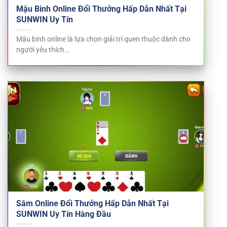
Mậu Binh Online Đổi Thưởng Hấp Dẫn Nhất Tại
SUNWIN Uy Tín
Mậu binh online là lựa chọn giải trí quen thuộc dành cho
người yêu thích...
Sâm Online Đổi Thưởng Hấp Dẫn Nhất Tại
SUNWIN Uy Tín Hàng Đầu