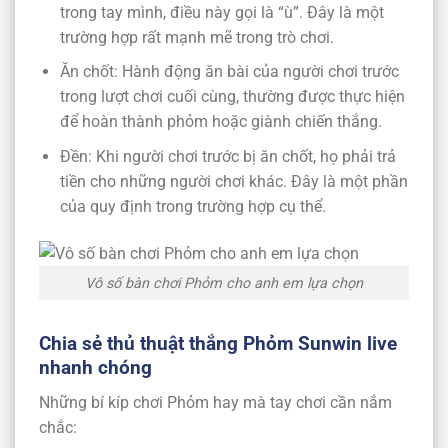
trong tay mình, điều này gọi là “ù”. Đây là một
trường hợp rất mạnh mẽ trong trò chơi.
Ăn chốt: Hành động ăn bài của người chơi trước
trong lượt chơi cuối cùng, thường được thực hiện
để hoàn thành phỏm hoặc giành chiến thắng.
Đền: Khi người chơi trước bị ăn chốt, họ phải trả
tiền cho những người chơi khác. Đây là một phần
của quy định trong trường hợp cụ thể.
Vô số bàn chơi Phỏm cho anh em lựa chọn
Chia sẻ thủ thuật thắng Phỏm Sunwin live
nhanh chóng
Những bí kíp chơi Phỏm hay mà tay chơi cần nắm
chắc: