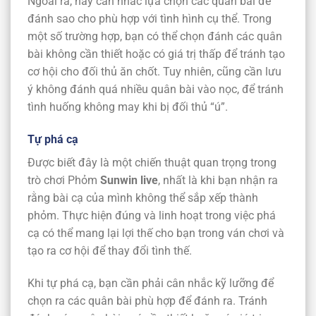
Ngoài ra, hãy cân nhắc lựa chọn các quân bài để
đánh sao cho phù hợp với tình hình cụ thể. Trong
một số trường hợp, bạn có thể chọn đánh các quân
bài không cần thiết hoặc có giá trị thấp để tránh tạo
cơ hội cho đối thủ ăn chốt. Tuy nhiên, cũng cần lưu
ý không đánh quá nhiều quân bài vào nọc, để tránh
tình huống không may khi bị đối thủ “ú”.
Tự phá cạ
Được biết đây là một chiến thuật quan trọng trong
trò chơi Phỏm
Sunwin live
, nhất là khi bạn nhận ra
rằng bài cạ của mình không thể sắp xếp thành
phỏm. Thực hiện đúng và linh hoạt trong việc phá
cạ có thể mang lại lợi thế cho bạn trong ván chơi và
tạo ra cơ hội để thay đổi tình thế.
Khi tự phá cạ, bạn cần phải cân nhắc kỹ lưỡng để
chọn ra các quân bài phù hợp để đánh ra. Tránh