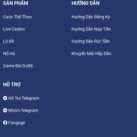
SẢN PHẨM
HƯỚNG DẪN
Cược Thể Thao
Hướng Dẫn Đăng Ký
Live Casino
Hướng Dẫn Nạp Tiền
Lô Đề
Hướng Dẫn Rút Tiền
Nổ Hủ
Khuyến Mãi Hấp Dẫn
Game Bài Go88
HỖ TRỢ
Hỗ Trợ Telegram
Nhóm Telegram
Fangage