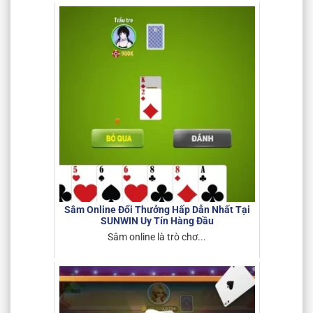
Sâm Online Đổi Thưởng Hấp Dẫn Nhất Tại
SUNWIN Uy Tín Hàng Đầu
Sâm online là trò chơ...