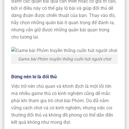
đánh các quân bài quá cần thiết hoặc có giá trị cao,
bởi vì điều này có thể gây lộ bài và giúp đối thủ dễ
dàng đoán được chiến thuật của bạn. Thay vào đó,
hãy chọn những quân bài ít quan trọng để đánh ra,
nhưng vẫn giữ được những quân bài quan trọng
cho tương lai.
Game bài Phỏm truyền thống cuốn hút người chơi
Đừng nên lơ là đối thủ
Việc trở nên chủ quan và khinh địch là một lỗi lớn
mà nhiều game thủ có kinh nghiệm cũng dễ mắc
phải khi tham gia trò chơi bài Phỏm. Dù đã nắm
vững cách chơi và có kinh nghiệm, nhưng việc coi
thường đối thủ và không đề phòng có thể dẫn đến
kết quả không như mong đợi.