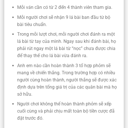
Mỗi ván cần có từ 2 đến 4 thành viên tham gia.
Mỗi người chơi sẽ nhận 9 lá bài ban đầu từ bộ
bài tiêu chuẩn.
Trong mỗi lượt chơi, mỗi người chơi đánh ra một
lá bài từ tay của mình. Ngay sau khi đánh bài, họ
phải rút ngay một lá bài từ “nọc” chưa được chia
để thay thế cho lá bài vừa đánh ra.
Anh em nào cần hoàn thành 3 tổ hợp phỏm sẽ
mang về chiến thắng. Trong trường hợp có nhiều
người cùng hoàn thành, người thắng sẽ được xác
định dựa trên tổng giá trị của các quân bài mà họ
sở hữu.
Người chơi không thể hoàn thành phỏm sẽ xếp
cuối cùng và phải chịu mất toàn bộ tiền cược đã
đặt trước đó.