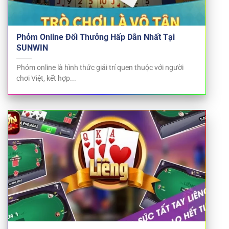
Phỏm Online Đổi Thưởng Hấp Dẫn Nhất Tại
SUNWIN
Phỏm online là hình thức giải trí quen thuộc với người
chơi Việt, kết hợp...