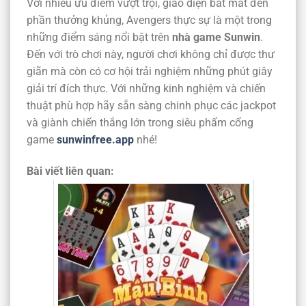
Với nhiều ưu điểm vượt trội, giao diện bắt mắt đến
phần thưởng khủng, Avengers thực sự là một trong
những điểm sáng nổi bật trên
nhà game Sunwin
.
Đến với trò chơi này, người chơi không chỉ được thư
giãn mà còn có cơ hội trải nghiệm những phút giây
giải trí đích thực. Với những kinh nghiệm và chiến
thuật phù hợp hãy sẵn sàng chinh phục các jackpot
và giành chiến thắng lớn trong siêu phẩm cổng
game
sunwinfree.app
nhé!
Bài viết liên quan: