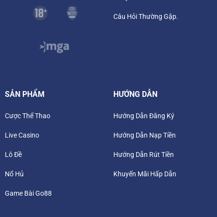
Câu Hỏi Thường Gặp.
SẢN PHẨM
HƯỚNG DẪN
Cược Thể Thao
Hướng Dẫn Đăng Ký
Live Casino
Hướng Dẫn Nạp Tiền
Lô Đề
Hướng Dẫn Rút Tiền
Nổ Hủ
Khuyến Mãi Hấp Dẫn
Game Bài Go88