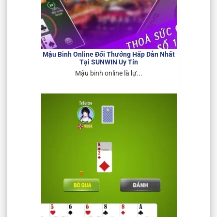
Mậu Binh Online Đổi Thưởng Hấp Dẫn Nhất
Tại SUNWIN Uy Tín
Mậu binh online là lự...