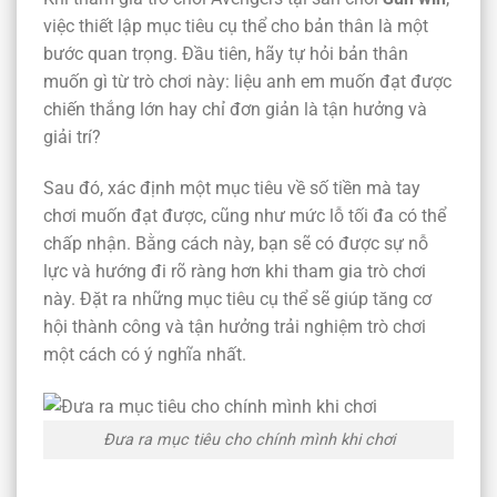
việc thiết lập mục tiêu cụ thể cho bản thân là một
bước quan trọng. Đầu tiên, hãy tự hỏi bản thân
muốn gì từ trò chơi này: liệu anh em muốn đạt được
chiến thắng lớn hay chỉ đơn giản là tận hưởng và
giải trí?
Sau đó, xác định một mục tiêu về số tiền mà tay
chơi muốn đạt được, cũng như mức lỗ tối đa có thể
chấp nhận. Bằng cách này, bạn sẽ có được sự nỗ
lực và hướng đi rõ ràng hơn khi tham gia trò chơi
này. Đặt ra những mục tiêu cụ thể sẽ giúp tăng cơ
hội thành công và tận hưởng trải nghiệm trò chơi
một cách có ý nghĩa nhất.
Đưa ra mục tiêu cho chính mình khi chơi