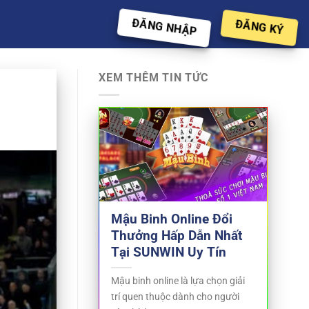
ĐĂNG NHẬP
ĐĂNG KÝ
XEM THÊM TIN TỨC
Mậu Binh Online Đổi
Thưởng Hấp Dẫn Nhất
Tại SUNWIN Uy Tín
Mậu binh online là lựa chọn giải
trí quen thuộc dành cho người