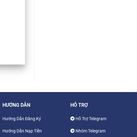
HƯỚNG DẪN
HỖ TRỢ
Hướng Dẫn Đăng Ký
Hỗ Trợ Telegram
Hướng Dẫn Nạp Tiền
Nhóm Telegram