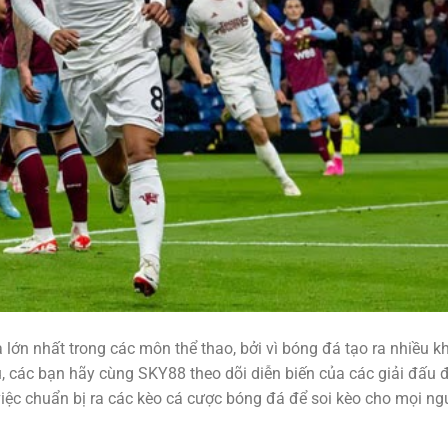
à lớn nhất trong các môn thể thao, bởi vì bóng đá tạo ra nhiều 
, các bạn hãy cùng SKY88 theo dõi diễn biến của các giải đấu 
việc chuẩn bị ra các kèo cá cược bóng đá để soi kèo cho mọi ng