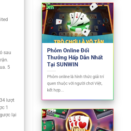
ited
Phỏm Online Đổi
có sau
Thưởng Hấp Dẫn Nhất
trận.
Tại SUNWIN
ua. 5
Phỏm online là hình thức giải trí
quen thuộc với người chơi Việt,
kết hợp...
34 lượt
ược 1
gược lại