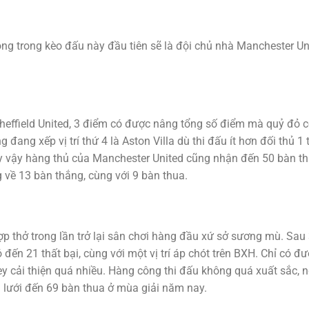
g trong kèo đấu này đầu tiên sẽ là đội chủ nhà Manchester Un
heffield United, 3 điểm có được nâng tổng số điểm mà quỷ đỏ 
ang xếp vị trí thứ 4 là Aston Villa dù thi đấu ít hơn đối thủ 1 
uy vậy hàng thủ của Manchester United cũng nhận đến 50 bàn th
 về 13 bàn thắng, cùng với 9 bàn thua.
p thở trong lần trở lại sân chơi hàng đầu xứ sở sương mù. Sau 
 đến 21 thất bại, cùng với một vị trí áp chót trên BXH. Chỉ có đ
y cải thiện quá nhiều. Hàng công thi đấu không quá xuất sắc, n
g lưới đến 69 bàn thua ở mùa giải năm nay.