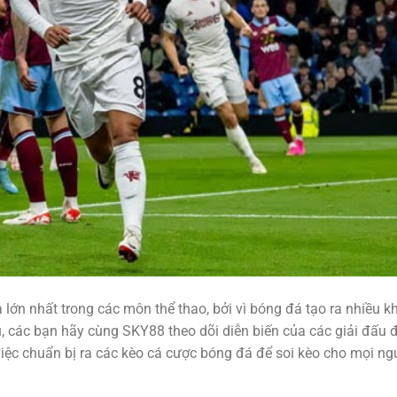
à lớn nhất trong các môn thể thao, bởi vì bóng đá tạo ra nhiều 
, các bạn hãy cùng SKY88 theo dõi diễn biến của các giải đấu 
việc chuẩn bị ra các kèo cá cược bóng đá để soi kèo cho mọi ng