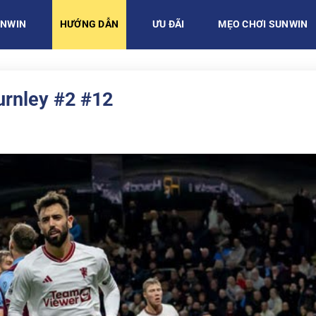
UNWIN
HƯỚNG DẪN
ƯU ĐÃI
MẸO CHƠI SUNWIN
urnley #2 #12