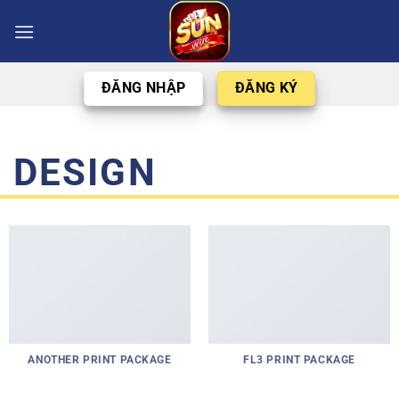
Chuyển
đến
nội
dung
ĐĂNG NHẬP
ĐĂNG KÝ
DESIGN
ANOTHER PRINT PACKAGE
FL3 PRINT PACKAGE