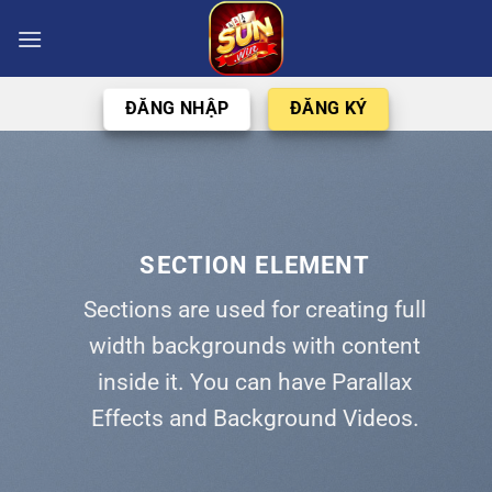
Chuyển
đến
nội
dung
ĐĂNG NHẬP
ĐĂNG KÝ
SECTION ELEMENT
Sections are used for creating full
width backgrounds with content
inside it. You can have Parallax
Effects and Background Videos.