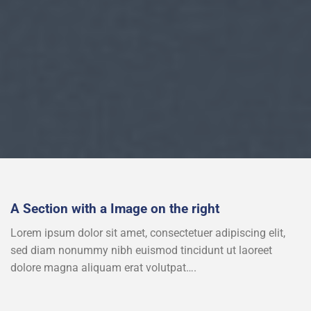
A Section with a Image on the right
Lorem ipsum dolor sit amet, consectetuer adipiscing elit,
sed diam nonummy nibh euismod tincidunt ut laoreet
dolore magna aliquam erat volutpat….