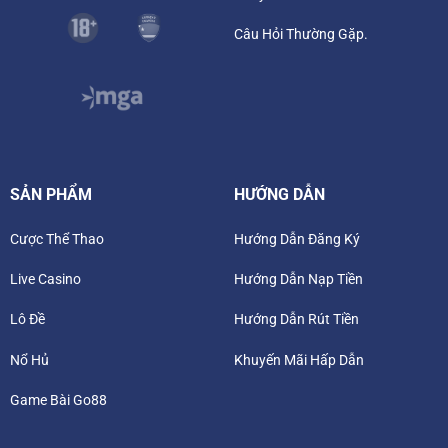
Câu Hỏi Thường Gặp.
SẢN PHẨM
HƯỚNG DẪN
Cược Thể Thao
Hướng Dẫn Đăng Ký
Live Casino
Hướng Dẫn Nạp Tiền
Lô Đề
Hướng Dẫn Rút Tiền
Nổ Hủ
Khuyến Mãi Hấp Dẫn
Game Bài Go88