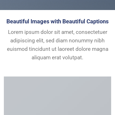
Beautiful Images with Beautiful Captions
Lorem ipsum dolor sit amet, consectetuer
adipiscing elit, sed diam nonummy nibh
euismod tincidunt ut laoreet dolore magna
aliquam erat volutpat.