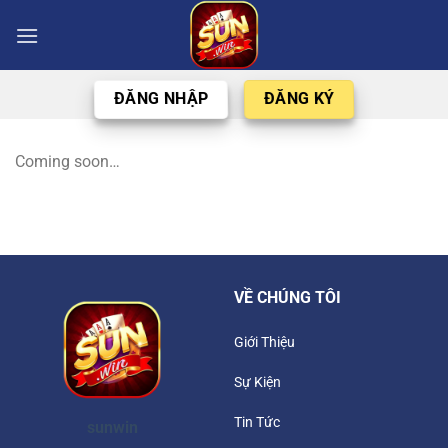
Chuyển
đến
nội
dung
ĐĂNG NHẬP
ĐĂNG KÝ
Coming soon…
VỀ CHÚNG TÔI
Giới Thiệu
Sự Kiện
Tin Tức
sunwin