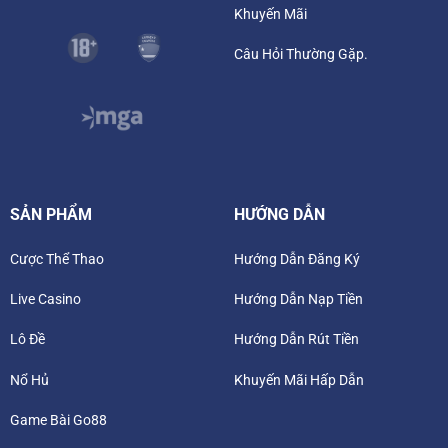
Khuyến Mãi
Câu Hỏi Thường Gặp.
SẢN PHẨM
HƯỚNG DẪN
Cược Thể Thao
Hướng Dẫn Đăng Ký
Live Casino
Hướng Dẫn Nạp Tiền
Lô Đề
Hướng Dẫn Rút Tiền
Nổ Hủ
Khuyến Mãi Hấp Dẫn
Game Bài Go88