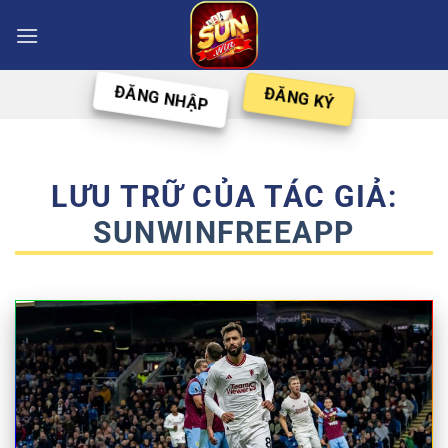
Chuyển
đến
nội
dung
ĐĂNG NHẬP
ĐĂNG KÝ
LƯU TRỮ CỦA TÁC GIẢ:
SUNWINFREEAPP