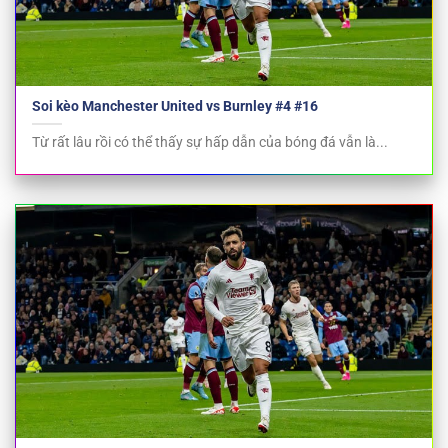
Soi kèo Manchester United vs Burnley #4 #16
Từ rất lâu rồi có thể thấy sự hấp dẫn của bóng đá vẫn là...