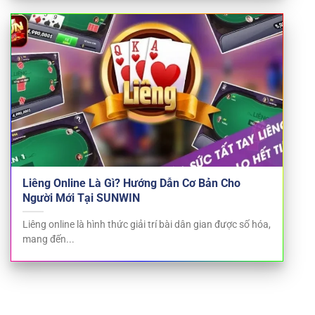
Liêng Online Là Gì? Hướng Dẫn Cơ Bản Cho
Người Mới Tại SUNWIN
Liêng online là hình thức giải trí bài dân gian được số hóa,
mang đến...