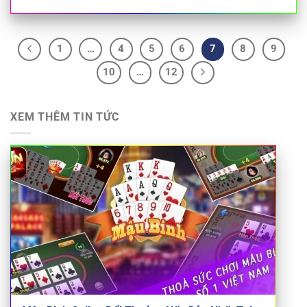
1
…
4
5
6
7
8
9
10
…
12
XEM THÊM TIN TỨC