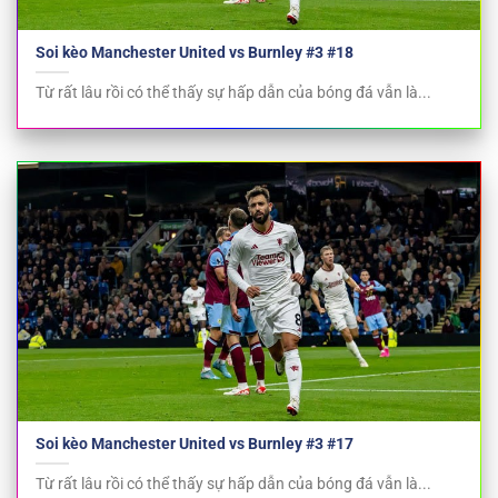
Soi kèo Manchester United vs Burnley #3 #18
Từ rất lâu rồi có thể thấy sự hấp dẫn của bóng đá vẫn là...
Soi kèo Manchester United vs Burnley #3 #17
Từ rất lâu rồi có thể thấy sự hấp dẫn của bóng đá vẫn là...